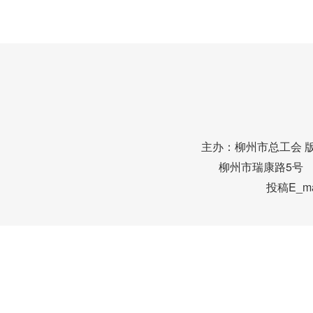
主办：柳州市总工会 
柳州市瑞康路5号 邮编
投稿E_mai