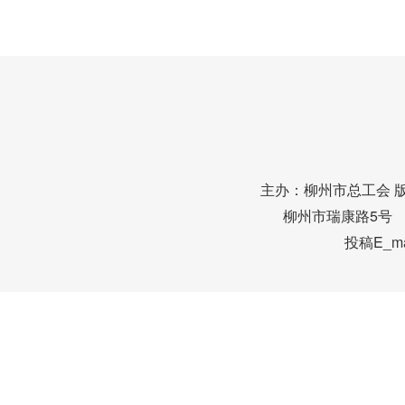
主办：柳州市总工会 
柳州市瑞康路5号 邮编
投稿E_mai