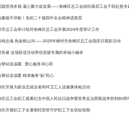
思践悟强本领 凝心聚力促发展——鱼峰区总工会组织基层工会干部赴邕专
电蓄能不停歇！党的二十届四中全会精神进基层
州市总工会审计组对鱼峰区总工会开展2024年度审计工作
幕铸忠魂 热血映山河——2025年柳州市鱼峰区总工会国庆日观影活动
聚良缘 这场联谊活动带你迎接专属的幸福小确幸
会驿站送温暖 爱心服务润心田
会驿站送温暖 精准服务“贴”民心
峰区开展为新业态就业者和环卫工人送健康体检活动
峰区总工会职工观看纪念中国人民抗日战争暨世界反法西斯战争胜利80周
峰区开展职工子女暑期托管班守护职工子女缤纷假期