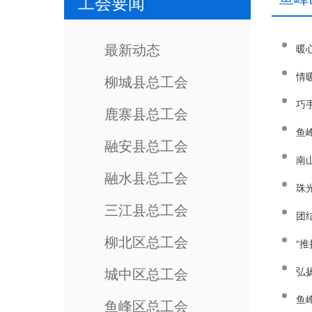
工会要闻
最新动态
暖
情
柳城县总工会
巧
鹿寨县总工会
鱼
融安县总工会
南
融水县总工会
珠
三江县总工会
团
柳北区总工会
“
城中区总工会
鱼
鱼峰区总工会