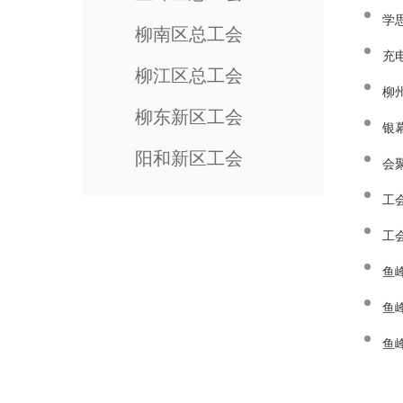
学
柳南区总工会
充
柳江区总工会
柳
柳东新区工会
银
阳和新区工会
会
工
工
鱼
鱼
鱼