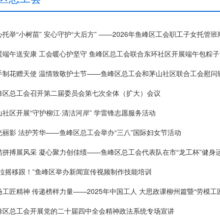
心托举“小树苗” 安心守护“大后方” ——2026年鱼峰区工会职工子女托管
暖端午送安康 工会暖心护坚守 鱼峰区总工会联合东环社区开展端午包粽子
手制花赠天使 温情致敬护士节——鱼峰区总工会和茅山社区联合工会慰问
峰区总工会召开第二届委员会第七次全体（扩大）会议
山社区开展“守护柳江·清洁河岸” 学雷锋志愿服务活动
光丽影 法护芳华——鱼峰区总工会举办“三八”国际妇女节活动
结拼搏展风采 凝心聚力创佳绩——鱼峰区总工会代表队在市“龙工杯”健身
推拉摇移跟！”鱼峰区举办新闻宣传视频制作技能培训
峰区总工会开展党的二十届四中全会精神政法系统专场宣讲